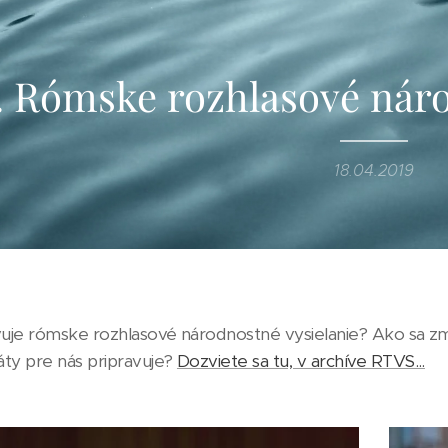
1. Rómske rozhlasové nár
18.04.2019
vuje rómske rozhlasové národnostné vysielanie? Ako sa z
ty pre nás pripravuje?
Dozviete sa tu, v archíve RTVS...