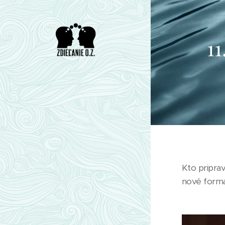
1
Kto pripra
nové formá