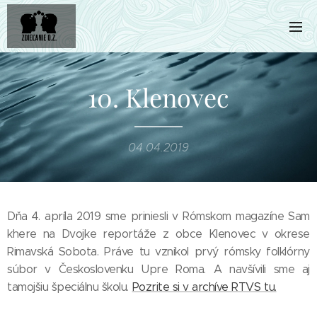
10. Klenovec
04.04.2019
Dňa 4. apríla 2019 sme priniesli v Rómskom magazíne Sam
khere na Dvojke reportáže z obce Klenovec v okrese
Rimavská Sobota. Práve tu vznikol prvý rómsky folklórny
súbor v Českoslovenku Upre Roma. A navšívili sme aj
tamojšiu špeciálnu školu.
Pozrite si v archíve RTVS tu.