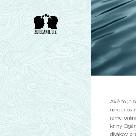
Aké to je b
národnosti
rámci onli
knihy Cigá
divákov pr