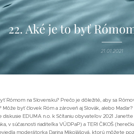
22. Aké je to byť Rómo
21.01.2021
yť Rómom na Slovensku? Prečo je dôležité, aby sa Rómovia 
? Môže byť človek Róm a zároveň aj Slovák, alebo Maďar? O
ne diskusie EDUMA n.o. k Sčítaniu obyvateľov 2021 Janette
nka, v súčasnosti riaditeľka VÚDPaP) a TERI ČIKOŠ (herečk
eviedla moderátorka Darina Mikolášová, ktorú môžete poz