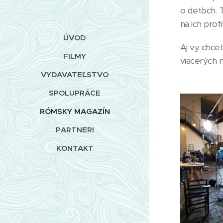
o deťoch. 
na ich prof
ÚVOD
Aj vy chcet
FILMY
viacerých n
VYDAVATEĽSTVO
SPOLUPRÁCE
RÓMSKY MAGAZÍN
PARTNERI
KONTAKT