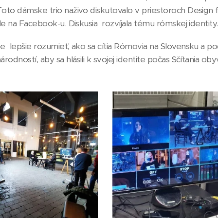
Toto dámske trio naživo diskutovalo v priestoroch Design f
ile na Facebook-u. Diskusia rozvíjala tému rómskej identity
e lepšie rozumieť, ako sa cítia Rómovia na Slovensku a podp
árodností, aby sa hlásili k svojej identite počas Sčítania o