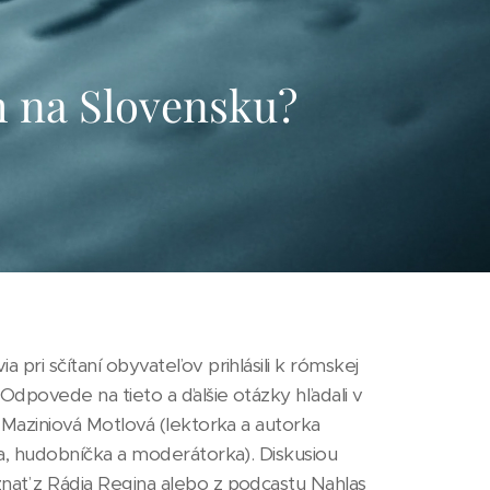
m na Slovensku?
pri sčítaní obyvateľov prihlásili k rómskej
dpovede na tieto a ďalšie otázky hľadali v
 Maziniová Motlová (lektorka a autorka
a, hudobníčka a moderátorka). Diskusiou
nať z Rádia Regina alebo z podcastu Nahlas