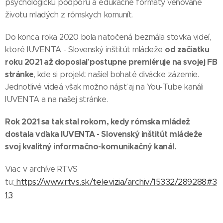
psychologickú podporu a edukačné formáty venované
životu mladých z rómskych komunít.
Do konca roka 2020 bola natočená bezmála stovka videí,
od začiatku
ktoré IUVENTA - Slovenský inštitút mládeže
roku 2021 až doposiaľ postupne premiéruje na svojej FB
stránke
, kde si projekt našiel bohaté divácke zázemie.
Jednotlivé videá však možno nájsť aj na You-Tube kanáli
IUVENTA a na našej stránke.
Rok 2021 sa tak stal rokom, kedy rómska mládež
dostala vďaka IUVENTA - Slovenský inštitút mládeže
svoj kvalitný informačno-komunikačný kanál.
Viac v archíve RTVS
https://www.rtvs.sk/televizia/archiv/15332/289288#3
tu:
13