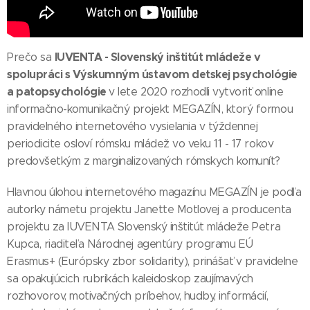
IUVENTA - Slovenský inštitút mládeže v
Prečo sa
spolupráci s Výskumným ústavom detskej psychológie
a patopsychológie
v lete 2020 rozhodli vytvoriť online
informačno-komunikačný projekt MEGAZÍN, ktorý formou
pravidelného internetového vysielania v týždennej
periodicite osloví rómsku mládež vo veku 11 - 17 rokov
predovšetkým z marginalizovaných rómskych komunít?
Hlavnou úlohou internetového magazínu MEGAZÍN je podľa
autorky námetu projektu Janette Motlovej a producenta
projektu za IUVENTA Slovenský inštitút mládeže Petra
Kupca, riaditeľa Národnej agentúry programu EÚ
Erasmus+ (Európsky zbor solidarity), prinášať v pravidelne
sa opakujúcich rubrikách kaleidoskop zaujímavých
rozhovorov, motivačných príbehov, hudby, informácií,